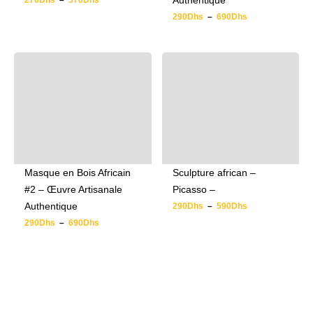
Authentique
270
Dhs
–
370
Dhs
290
Dhs
–
690
Dhs
Masque en Bois Africain
Sculpture african –
#2 – Œuvre Artisanale
Picasso –
Authentique
290
Dhs
–
590
Dhs
290
Dhs
–
690
Dhs