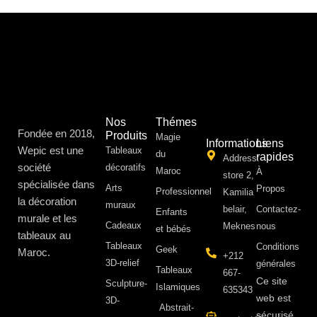
Nos
Thémes
Fondée en 2018,
Produits
Magie
Informations
Liens
Wepic est une
Tableaux
du
rapides
Address:
société
décoratifs
Maroc
À
store 2,
spécialisée dans
Arts
Propos ​
Professionnel
Kamilia
la décoration
muraux
belair,
Contactez-
Enfants
murale et les
Cadeaux
Meknes
nous
et bébés
tableaux au
Tableaux
Conditions
Geek
Maroc.
+212
3D-relief
générales
Tableaux
667-
Ce site
Sculpture-
Islamiques
635343
web est
3D-
Abstrait-
sécurisé