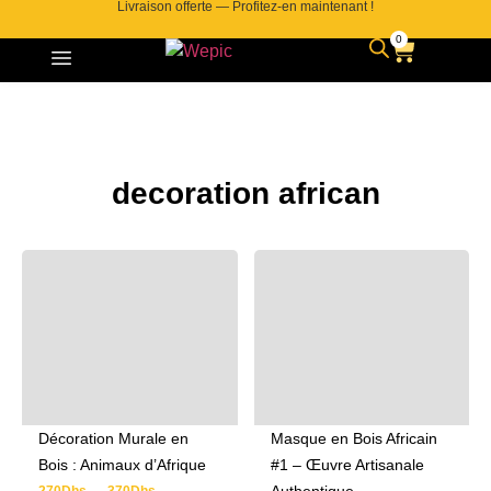
Livraison offerte — Profitez-en maintenant !
0
Contactez-nous
decoration african
Décoration Murale en
Masque en Bois Africain
Bois : Animaux d’Afrique
#1 – Œuvre Artisanale