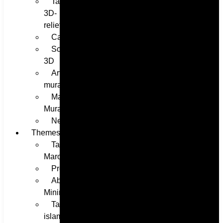
Tableaux
3D-
relief
Cadeaux
Sculptures
3D
Art
mural
Masques
Muraux
Neon
Themes
Tableaux
Marocain
Professionnel
Abstrait-
Minimaliste
Tableaux
islamique