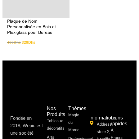
Plaque de Nom
Personnalisée en Bois et
Plexiglass pour Bureau
400
Dhs
329
Dhs
Nos
Thémes
Produits
Magie
Informations
Liens
Fondée en
Tableaux
du
rapides
Address:
2018, Wepic est
décoratifs
Maroc
À
store 2,
une société
Arts
Propos ​
Professionnel