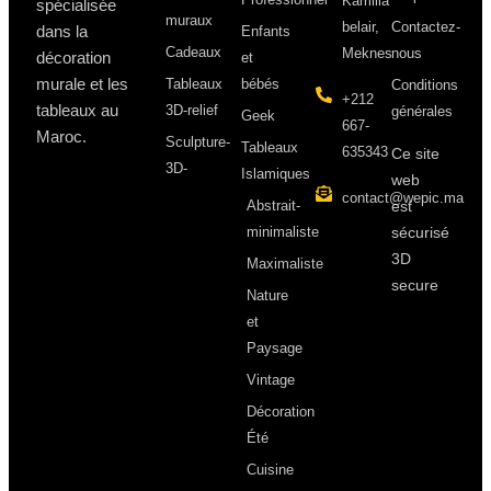
Kamilia
spécialisée
muraux
belair,
Contactez-
dans la
Enfants
Cadeaux
Meknes
nous
décoration
et
murale et les
Tableaux
bébés
Conditions
+212
tableaux au
3D-relief
générales
Geek
667-
Maroc.
Sculpture-
Tableaux
635343
Ce site
3D-
Islamiques
web
contact@wepic.ma
Abstrait-
est
minimaliste
sécurisé
3D
Maximaliste
secure
Nature
et
Paysage
Vintage
Décoration
Été
Cuisine