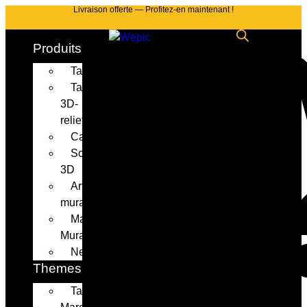
Livraison offerte — Profitez-en maintenant !
Produits
Tableaux
Tableaux
3D-
relief
Cadeaux
Sculptures
3D
Art
mural
Masques
Muraux
Neon
Themes
Tableaux