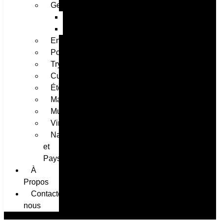
Geek
Anime
Gaming
Enfants
Portraits
Tryptique
Cuisine
Été
Maximaliste
Musique
Vintage
Nature
et
Paysage
À
Propos ​
Contactez-
nous