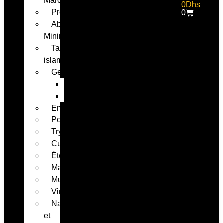
Marocain
0
Dhs
Professionnel
0
Abstrait-
Minimaliste
Tableaux
islamique
Geek
Anime
Gaming
Enfants
Portraits
Tryptique
Cuisine
Été
Maximaliste
Musique
Vintage
Nature
et