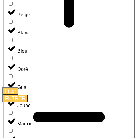
Beige
Blanc
Bleu
Doré
Gris
Filter
FILTRER
Jaune
Marron