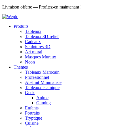
Aller
Livraison offerte — Profitez-en maintenant !
au
contenu
Produits
Tableaux
Tableaux 3D-relief
Cadeaux
Sculptures 3D
Art mural
Masques Muraux
Neon
Themes
Tableaux Marocain
Professionnel
Abstrait-Minimaliste
Tableaux islamique
Geek
Anime
Gaming
Enfants
Portraits
Tryptique
Cuisine