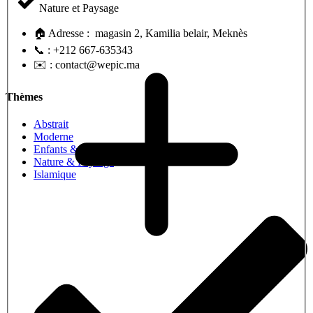
590Dhs
Nature et Paysage
à
2
599Dhs
🏠 Adresse : magasin 2, Kamilia belair, Meknès
📞 : +212 667-635343
✉️ : contact@wepic.ma
Thèmes
Abstrait
Moderne
Enfants & bébé
Nature & Paysage
Islamique