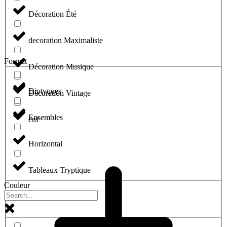
Décoration Été
decoration Maximaliste
Format
Décoration Musique
Diptyques
Décoration Vintage
Ensembles
enf
Horizontal
Tableaux Tryptique
Couleur