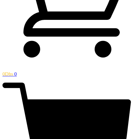
0
Dhs
0