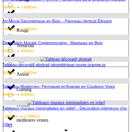
à
790Dhs
Plage
490
Dhs
–
1 090
Dhs
de
Rose
prix :
490Dhs
Art Mural Géométrique en Bois – Panneau Vertical Élégant
à
1
Plage
790
Dhs
–
1 390
Dhs
Rouge
090Dhs
de
prix :
790Dhs
Décoration Murale Contemporaine : Masques en Bois
Terracota
à
1
Plage
649
Dhs
–
890
Dhs
390Dhs
de
Geek
prix :
Vert
649Dhs
Tableau décoratif abstrait géométrique rouge orange or
à
890Dhs
Plage
392
Dhs
–
1 099
Dhs
Anime
de
prix :
392Dhs
Tableaux Modernes: Perroquet et Ananas en Couleurs Vives
Gaming
à
1
Plage
490
Dhs
–
890
Dhs
099Dhs
de
prix :
Hmizat
490Dhs
Tableaux muraux minimalistes en relief – Décoration intérieure chic
à
890Dhs
Plage
1 590
Dhs
–
2 599
Dhs
meilleures ventes
de
Filter
prix :
1