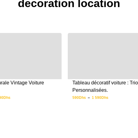
decoration location
rale Vintage Voiture
Tableau décoratif voiture : Trio
Personnalisées.
90
Dhs
590
Dhs
–
1 590
Dhs