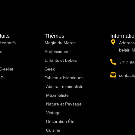
uits
Thémes
Informati
écoratifs
Magie du Maroc
Address:
belair, 
x
Professionnel
Enfants et bébés
+212 66
-relief
Geek
contact
3D-
Tableaux Islamiques
Abstrait-minimaliste
Maximaliste
Nature et Paysage
Vintage
Décoration Été
Cuisine