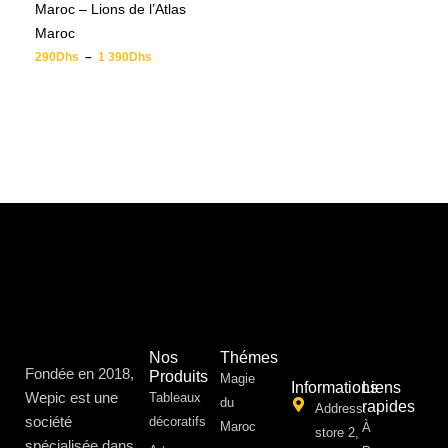
Maroc – Lions de l’Atlas
Maroc
290
Dhs
–
1 390
Dhs
Nos
Thémes
Fondée en 2018,
Produits
Magie
Informations
Liens
Wepic est une
Tableaux
du
rapides
Address:
société
décoratifs
Maroc
À
store 2,
spécialisée dans