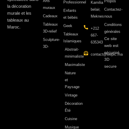
Arts
Propos ​
Professionnel
Kamilia
la décoration
muraux
belair,
Contactez-
Enfants
murale et les
Cadeaux
Meknes
nous
et bébés
tableaux au
Tableaux
Conditions
Geek
Maroc.
+212
3D-relief
générales
Tableaux
667-
Ce site
Sculpture-
Islamiques
635343
web est
3D-
Abstrait-
sécurisé
contact@wepic.ma
minimaliste
3D
Maximaliste
secure
Nature
et
Paysage
Vintage
Décoration
Été
Cuisine
Musique