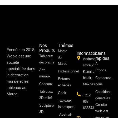
Nos
Thémes
Fondée en 2018,
Produits
Magie
Informations
Liens
Wepic est une
Tableaux
du
rapides
Address:
société
décoratifs
Maroc
À
store 2,
spécialisée dans
Arts
Propos ​
Professionnel
Kamilia
la décoration
muraux
belair,
Contactez-
Enfants
murale et les
Cadeaux
Meknes
nous
et bébés
tableaux au
Tableaux
Conditions
Geek
Maroc.
+212
3D-relief
générales
Tableaux
667-
Ce site
Sculpture-
Islamiques
635343
web est
3D-
Abstrait-
sécurisé