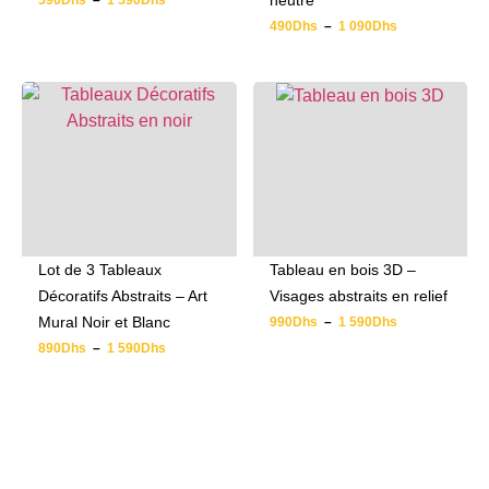
neutre
590
Dhs
–
1 590
Dhs
490
Dhs
–
1 090
Dhs
Lot de 3 Tableaux
Tableau en bois 3D –
Décoratifs Abstraits – Art
Visages abstraits en relief
Mural Noir et Blanc
990
Dhs
–
1 590
Dhs
890
Dhs
–
1 590
Dhs