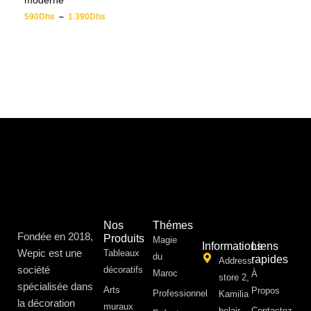
moderne
590
Dhs
–
1 390
Dhs
Nos
Thémes
Fondée en 2018,
Produits
Magie
Informations
Liens
Wepic est une
Tableaux
du
rapides
Address:
société
décoratifs
Maroc
À
store 2,
spécialisée dans
Arts
Propos ​
Professionnel
Kamilia
la décoration
muraux
belair,
Contactez-