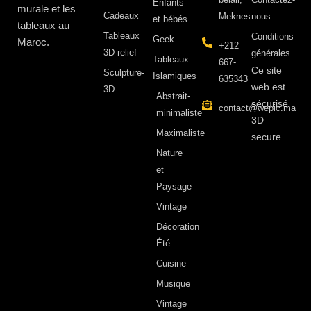
Enfants
murale et les
Cadeaux
Meknes
nous
et bébés
tableaux au
Tableaux
Conditions
Geek
Maroc.
+212
3D-relief
générales
Tableaux
667-
Ce site
Sculpture-
Islamiques
635343
web est
3D-
Abstrait-
sécurisé
contact@wepic.ma
minimaliste
3D
Maximaliste
secure
Nature
et
Paysage
Vintage
Décoration
Été
Cuisine
Musique
Vintage