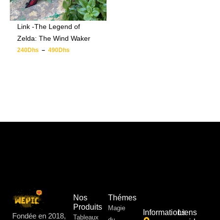
Link -The Legend of
Zelda: The Wind Waker
240
Dhs
–
490
Dhs
Nos
Thémes
Produits
Magie
Informations
Liens
Fondée en 2018,
Tableaux
du