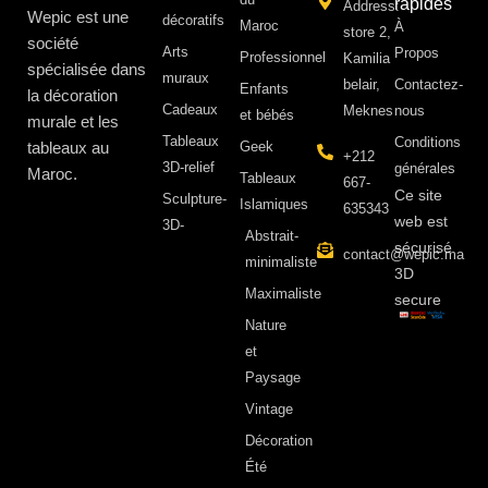
rapides
Address:
Wepic est une
décoratifs
Maroc
À
store 2,
société
Arts
Propos ​
Professionnel
Kamilia
spécialisée dans
muraux
belair,
Contactez-
Enfants
la décoration
Cadeaux
Meknes
nous
et bébés
murale et les
Tableaux
Conditions
tableaux au
Geek
+212
3D-relief
générales
Maroc.
Tableaux
667-
Ce site
Sculpture-
Islamiques
635343
web est
3D-
Abstrait-
sécurisé
contact@wepic.ma
minimaliste
3D
Maximaliste
secure
Nature
et
Paysage
Vintage
Décoration
Été