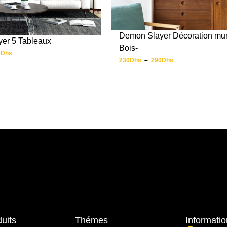
Demon Slayer Décoration mur
er 5 Tableaux
Bois-
9
Dhs
230
Dhs
–
290
Dhs
uits
Thémes
Informati