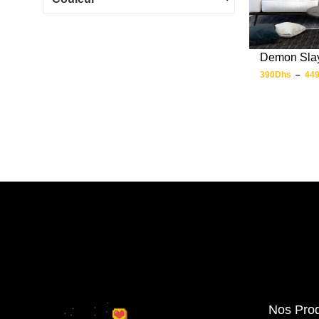
Demon Slay
390
Dhs
–
44
Nos Prod