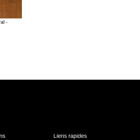
al -
ons
Liens rapides