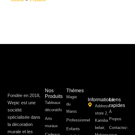
590
Dhs
–
1 190
Dhs
Nos
Thémes
Fondée en 2018,
Produits
Magie
Informations
Liens
Wepic est une
Tableaux
du
rapides
Address:
société
décoratifs
Maroc
À
store 2,
spécialisée dans
Arts
Propos ​
Professionnel
Kamilia
la décoration
muraux
belair,
Contactez-
Enfants
murale et les
Cadeaux
Meknes
nous