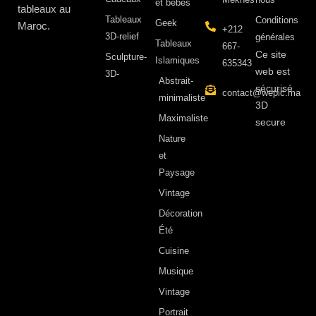
et bébés
tableaux au
Tableaux
Conditions
Geek
Maroc.
+212
3D-relief
générales
Tableaux
667-
Ce site
Sculpture-
Islamiques
635343
web est
3D-
Abstrait-
sécurisé
contact@wepic.ma
minimaliste
3D
Maximaliste
secure
Nature
et
Paysage
Vintage
Décoration
Été
Cuisine
Musique
Vintage
Portrait