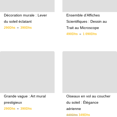
Décoration murale : Lever
Ensemble d’Affiches
du soleil éclatant
Scientifiques : Dessin au
Trait au Microscope
290
Dhs
–
390
Dhs
490
Dhs
–
1 090
Dhs
Grande vague : Art mural
Oiseaux en vol au coucher
prestigieux
du soleil : Élégance
aérienne
290
Dhs
–
390
Dhs
449
Dhs
349
Dhs