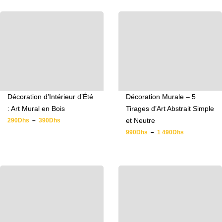
Décoration d’Intérieur d’Été
Décoration Murale – 5
: Art Mural en Bois
Tirages d’Art Abstrait Simple
et Neutre
290
Dhs
–
390
Dhs
990
Dhs
–
1 490
Dhs