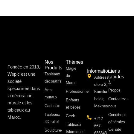
Nos
Thémes
Fondée en 2018,
Produits
Magie
Informations
Liens
Wepic est une
Tableaux
du
rapides
Address:
société
décoratifs
Maroc
À
store 2,
spécialisée dans
Arts
Propos ​
Professionnel
Kamilia
la décoration
muraux
belair,
Contactez-
Enfants
murale et les
Cadeaux
Meknes
nous
et bébés
tableaux au
Tableaux
Conditions
Geek
Maroc.
+212
3D-relief
générales
Tableaux
667-
Ce site
Sculpture-
Islamiques
635343