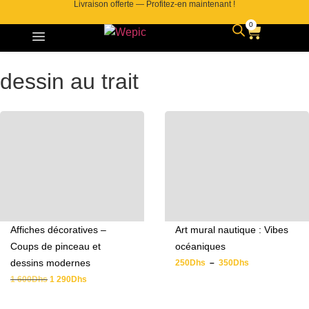
Livraison offerte — Profitez-en maintenant !
0
Contactez-nous
dessin au trait
Affiches décoratives –
Art mural nautique : Vibes
Coups de pinceau et
océaniques
dessins modernes
250
Dhs
–
350
Dhs
1 600
Dhs
1 290
Dhs