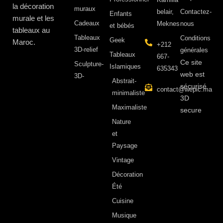
la décoration
muraux
belair,
Contactez-
Enfants
murale et les
Cadeaux
Meknes
nous
et bébés
tableaux au
Tableaux
Conditions
Geek
Maroc.
+212
3D-relief
générales
Tableaux
667-
Ce site
Sculpture-
Islamiques
635343
web est
3D-
Abstrait-
sécurisé
contact@wepic.ma
minimaliste
3D
Maximaliste
secure
Nature
et
Paysage
Vintage
Décoration
Été
Cuisine
Musique