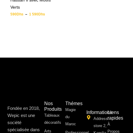
Hassan II avec Motifs
Verts
590
Dhs
–
1 590
Dhs
Nos
Thémes
Fondée en 2018,
Produits
Magie
Informations
Liens
Wepic est une
Tableaux
du
rapides
Address:
société
décoratifs
Maroc
À
store 2,
spécialisée dans
Arts
Propos ​
Professionnel
Kamilia