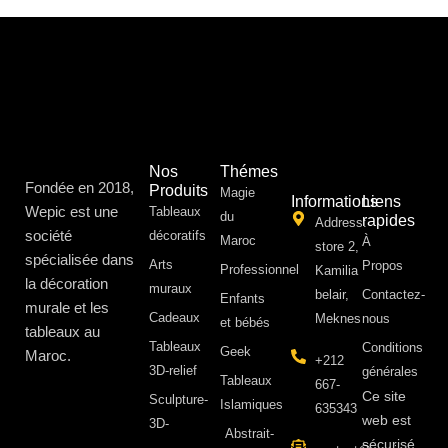
Nos
Thémes
Fondée en 2018,
Produits
Magie
Informations
Liens
Wepic est une
Tableaux
du
rapides
Address:
société
décoratifs
Maroc
À
store 2,
spécialisée dans
Arts
Propos ​
Professionnel
Kamilia
la décoration
muraux
belair,
Contactez-
Enfants
murale et les
Cadeaux
Meknes
nous
et bébés
tableaux au
Tableaux
Conditions
Geek
Maroc.
+212
3D-relief
générales
Tableaux
667-
Ce site
Sculpture-
Islamiques
635343
web est
3D-
Abstrait-
sécurisé