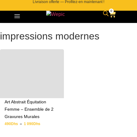
Livraison offerte — Profitez-en maintenant !
0
impressions modernes
Art Abstrait Équitation
Femme – Ensemble de 2
Gravures Murales
490
Dhs
–
1 090
Dhs