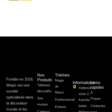
400
Dhs
349
Dhs
Nos
Thémes
Fondée en 2018,
Produits
Magie
Informations
Liens
Wepic est une
Tableaux
du
rapides
Address:
société
décoratifs
Maroc
À
store 2,
spécialisée dans
Arts
Propos ​
Professionnel
Kamilia
la décoration
muraux
belair,
Contactez-
Enfants
murale et les
Cadeaux
Meknes
nous