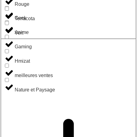
Rouge
Geek
Terracota
Anime
Vert
Gaming
Hmizat
meilleures ventes
Nature et Paysage