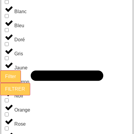
Blanc
Bleu
Doré
Gris
Jaune
Filter
Marron
FILTRER
Noir
Orange
Rose