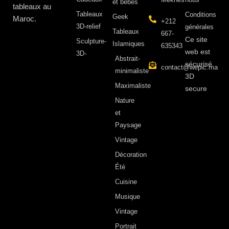
et bébés
tableaux au
Tableaux
Conditions
Geek
Maroc.
+212
3D-relief
générales
Tableaux
667-
Ce site
Sculpture-
Islamiques
635343
web est
3D-
Abstrait-
sécurisé
contact@wepic.ma
minimaliste
3D
Maximaliste
secure
Nature
et
Paysage
Vintage
Décoration
Été
Cuisine
Musique
Vintage
Portrait