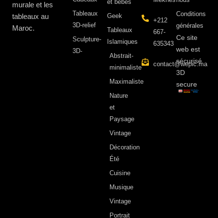
et bébés
murale et les
Tableaux
Conditions
tableaux au
Geek
+212
3D-relief
générales
Maroc.
Tableaux
667-
Ce site
Sculpture-
Islamiques
635343
web est
3D-
Abstrait-
sécurisé
contact@wepic.ma
minimaliste
3D
Maximaliste
secure
Nature
et
Paysage
Vintage
Décoration
Été
Cuisine
Musique
Vintage
Portrait