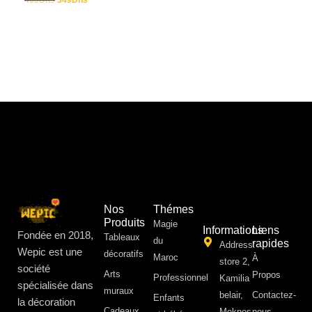
400
Dhs
349
Dhs
Nos
Thémes
Produits
Magie
Informations
Liens
Fondée en 2018,
Tableaux
du
rapides
Address:
Wepic est une
décoratifs
Maroc
À
store 2,
société
Arts
Propos ​
Professionnel
Kamilia
spécialisée dans
muraux
belair,
Contactez-
Enfants
la décoration
Cadeaux
Meknes
nous