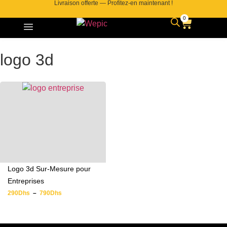
Livraison offerte — Profitez-en maintenant !
0
logo 3d
Logo 3d Sur-Mesure pour
Entreprises
290
Dhs
–
790
Dhs