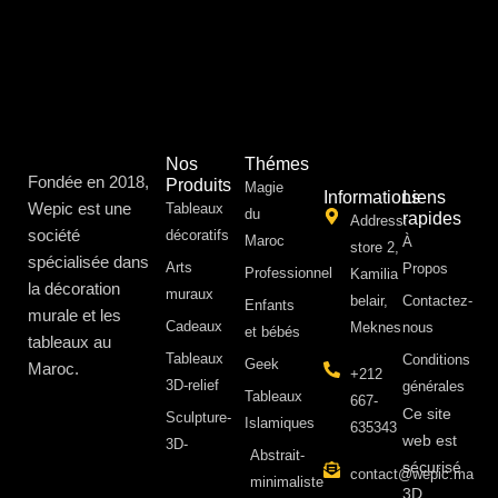
Nos
Thémes
Fondée en 2018,
Produits
Magie
Informations
Liens
Wepic est une
Tableaux
du
rapides
Address:
société
décoratifs
Maroc
À
store 2,
spécialisée dans
Arts
Propos ​
Professionnel
Kamilia
la décoration
muraux
belair,
Contactez-
Enfants
murale et les
Cadeaux
Meknes
nous
et bébés
tableaux au
Tableaux
Conditions
Geek
Maroc.
+212
3D-relief
générales
Tableaux
667-
Ce site
Sculpture-
Islamiques
635343
web est
3D-
Abstrait-
sécurisé
contact@wepic.ma
minimaliste
3D