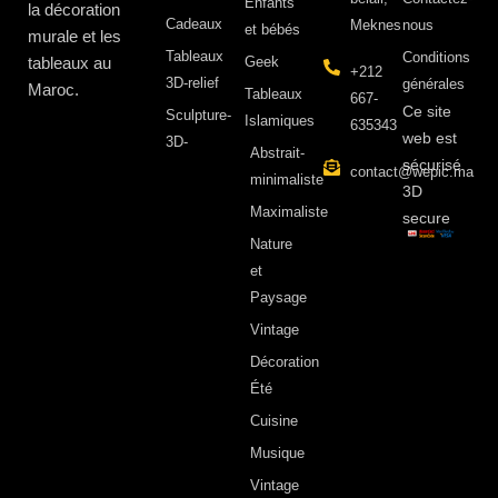
Enfants
la décoration
Cadeaux
Meknes
nous
et bébés
murale et les
Tableaux
Conditions
tableaux au
Geek
+212
3D-relief
générales
Maroc.
Tableaux
667-
Ce site
Sculpture-
Islamiques
635343
web est
3D-
Abstrait-
sécurisé
contact@wepic.ma
minimaliste
3D
Maximaliste
secure
Nature
et
Paysage
Vintage
Décoration
Été
Cuisine
Musique
Vintage