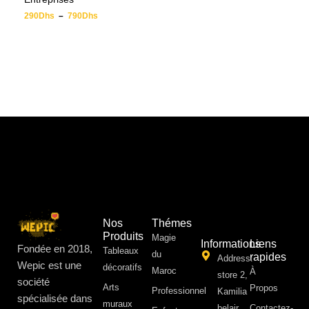
290
Dhs
–
790
Dhs
Nos
Thémes
Produits
Magie
Informations
Liens
Fondée en 2018,
Tableaux
du
rapides
Address:
Wepic est une
décoratifs
Maroc
À
store 2,
société
Arts
Propos ​
Professionnel
Kamilia
spécialisée dans
muraux
belair,
Contactez-