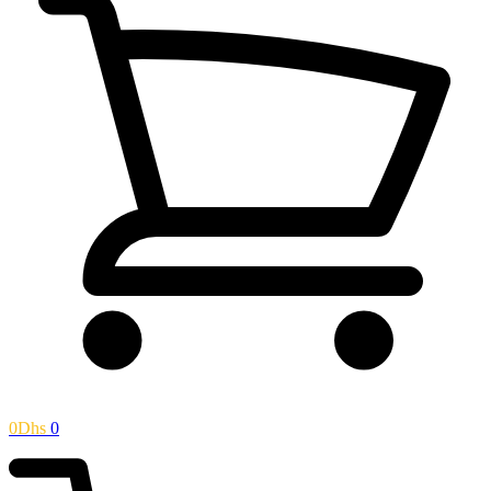
0
Dhs
0