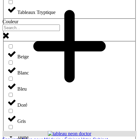
Tableaux Tryptique
Couleur
Beige
Blanc
Bleu
Doré
Gris
Jaune