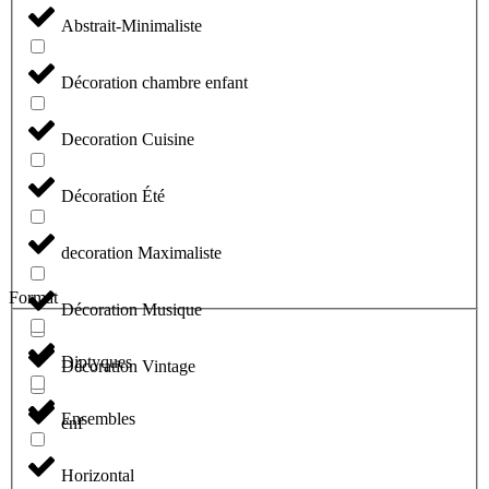
Abstrait-Minimaliste
Décoration chambre enfant
Decoration Cuisine
Décoration Été
decoration Maximaliste
Format
Décoration Musique
Diptyques
Décoration Vintage
Ensembles
enf
Horizontal