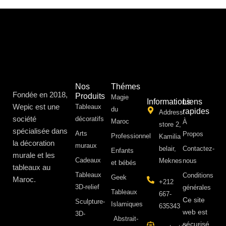
Nos
Thémes
Fondée en 2018,
Produits
Magie
Informations
Liens
Wepic est une
Tableaux
du
rapides
Address:
société
décoratifs
Maroc
À
store 2,
spécialisée dans
Arts
Propos ​
Professionnel
Kamilia
la décoration
muraux
belair,
Contactez-
Enfants
murale et les
Cadeaux
Meknes
nous
et bébés
tableaux au
Tableaux
Conditions
Geek
Maroc.
+212
3D-relief
générales
Tableaux
667-
Ce site
Sculpture-
Islamiques
635343
web est
3D-
Abstrait-
sécurisé