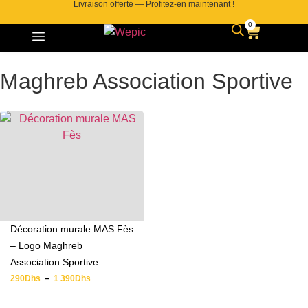
Livraison offerte — Profitez-en maintenant !
0
Maghreb Association Sportive
Décoration murale MAS Fès
– Logo Maghreb
Association Sportive
290
Dhs
–
1 390
Dhs