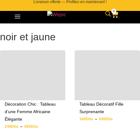
Livraison offerte — Profitez-en maintenant !
0
noir et jaune
Décoration Chic : Tableau
Tableau Décoratif Fille
d’une Femme Africaine
Surprenante
Élégante
349
Dhs
–
690
Dhs
249
Dhs
–
890
Dhs