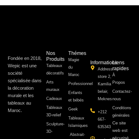
Nos
Thémes
Fondée en 2018,
Produits
Magie
Informations
Liens
Wepic est une
Tableaux
du
rapides
Address:
société
décoratifs
Maroc
À
store 2,
spécialisée dans
Arts
Propos ​
Professionnel
Kamilia
la décoration
muraux
belair,
Contactez-
Enfants
murale et les
Cadeaux
Meknes
nous
et bébés
tableaux au
Tableaux
Conditions
Geek
Maroc.
+212
3D-relief
générales
Tableaux
667-
Ce site
Sculpture-
Islamiques
635343
web est
3D-
Abstrait-
sécurisé