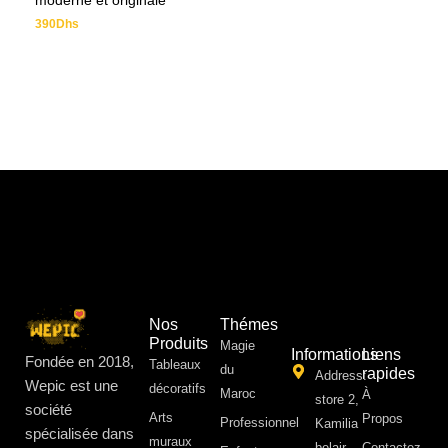
moderne et originale
390
Dhs
Nos
Thémes
Produits
Magie
Informations
Liens
Fondée en 2018,
Tableaux
du
rapides
Address:
Wepic est une
décoratifs
Maroc
À
store 2,
société
Arts
Propos ​
Professionnel
Kamilia
spécialisée dans
muraux
belair,
Contactez-