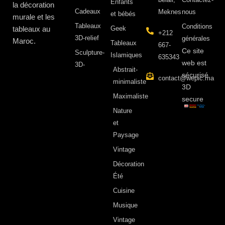
Enfants
la décoration
Cadeaux
Meknes
nous
et bébés
murale et les
Tableaux
Conditions
tableaux au
Geek
+212
3D-relief
générales
Maroc.
Tableaux
667-
Ce site
Sculpture-
Islamiques
635343
web est
3D-
Abstrait-
sécurisé
contact@wepic.ma
minimaliste
3D
Maximaliste
secure
Nature
et
Paysage
Vintage
Décoration
Été
Cuisine
Musique
Vintage