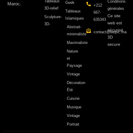
Tableaux
Conditions
Geek
Maroc.
+212
3D-relief
générales
Tableaux
667-
Ce site
Sculpture-
Islamiques
635343
web est
3D-
Abstrait-
sécurisé
contact@wepic.ma
minimaliste
3D
Maximaliste
secure
Nature
et
Paysage
Vintage
Décoration
Été
Cuisine
Musique
Vintage
Portrait