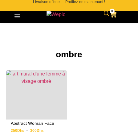
Livraison offerte — Profitez-en maintenant !
0
ombre
Abstract Woman Face
250
Dhs
–
300
Dhs