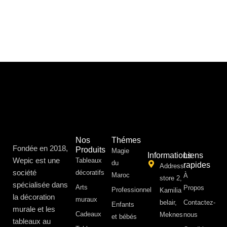
Nos
Thémes
Fondée en 2018,
Produits
Magie
Informations
Liens
Wepic est une
Tableaux
du
rapides
Address:
société
décoratifs
Maroc
À
store 2,
spécialisée dans
Arts
Propos ​
Professionnel
Kamilia
la décoration
muraux
belair,
Contactez-
Enfants
murale et les
Cadeaux
Meknes
nous
et bébés
tableaux au