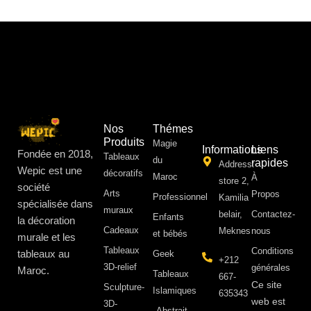
Nos
Thémes
Produits
Magie
Informations
Liens
Fondée en 2018,
Tableaux
du
rapides
Address:
Wepic est une
décoratifs
Maroc
À
store 2,
société
Arts
Propos ​
Professionnel
Kamilia
spécialisée dans
muraux
belair,
Contactez-
Enfants
la décoration
Cadeaux
Meknes
nous
et bébés
murale et les
Tableaux
Conditions
tableaux au
Geek
+212
3D-relief
générales
Maroc.
Tableaux
667-
Ce site
Sculpture-
Islamiques
635343
web est
3D-
Abstrait-