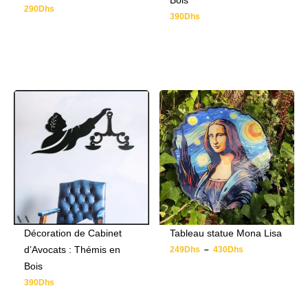
Bois
290
Dhs
390
Dhs
Décoration de Cabinet
Tableau statue Mona Lisa
d’Avocats : Thémis en
249
Dhs
–
430
Dhs
Bois
390
Dhs