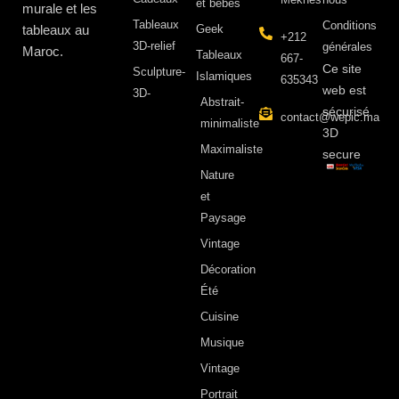
et bébés
murale et les
Tableaux
Conditions
tableaux au
Geek
+212
3D-relief
générales
Maroc.
Tableaux
667-
Ce site
Sculpture-
Islamiques
635343
web est
3D-
Abstrait-
sécurisé
contact@wepic.ma
minimaliste
3D
Maximaliste
secure
Nature
et
Paysage
Vintage
Décoration
Été
Cuisine
Musique
Vintage
Portrait