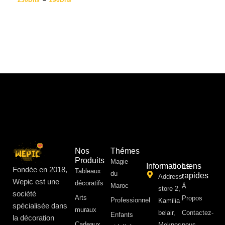
230
Dhs
–
290
Dhs
Nos
Thémes
Produits
Magie
Informations
Liens
Fondée en 2018,
Tableaux
du
rapides
Address:
Wepic est une
décoratifs
Maroc
À
store 2,
société
Arts
Propos ​
Professionnel
Kamilia
spécialisée dans
muraux
belair,
Contactez-
Enfants
la décoration
Cadeaux
Meknes
nous