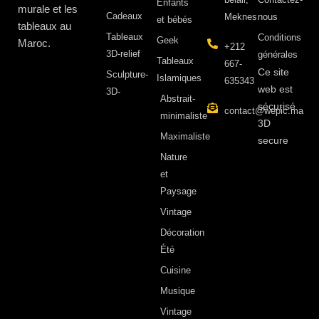
Enfants
murale et les
Cadeaux
Meknes
nous
et bébés
tableaux au
Tableaux
Conditions
Geek
Maroc.
+212
3D-relief
générales
Tableaux
667-
Ce site
Sculpture-
Islamiques
635343
web est
3D-
Abstrait-
sécurisé
contact@wepic.ma
minimaliste
3D
Maximaliste
secure
Nature
et
Paysage
Vintage
Décoration
Été
Cuisine
Musique
Vintage