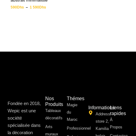
abstrait minimaliste
590
Dhs
–
1 590
Dhs
Nos
Thémes
Fondée en 2018,
Produits
Magie
Informations
Liens
Wepic est une
Tableaux
du
rapides
Address:
société
décoratifs
Maroc
À
store 2,
spécialisée dans
Arts
Propos ​
Professionnel
Kamilia
la décoration
muraux
belair,
Contactez-