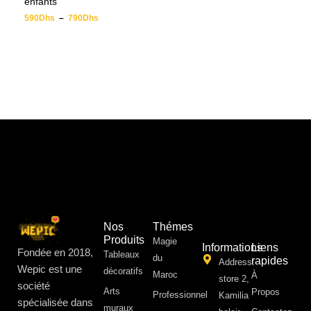
enfants
590
Dhs
–
790
Dhs
Nos
Thémes
Produits
Magie
Informations
Liens
Fondée en 2018,
Tableaux
du
rapides
Address:
Wepic est une
décoratifs
Maroc
À
store 2,
société
Arts
Propos ​
Professionnel
Kamilia
spécialisée dans
muraux