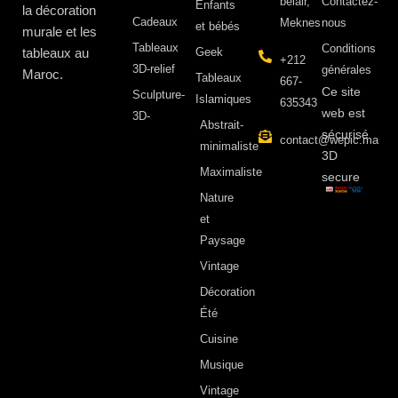
belair,
Contactez-
Enfants
la décoration
Cadeaux
Meknes
nous
et bébés
murale et les
Tableaux
Conditions
tableaux au
Geek
+212
3D-relief
générales
Maroc.
Tableaux
667-
Ce site
Sculpture-
Islamiques
635343
web est
3D-
Abstrait-
sécurisé
contact@wepic.ma
minimaliste
3D
Maximaliste
secure
Nature
et
Paysage
Vintage
Décoration
Été
Cuisine
Musique
Vintage