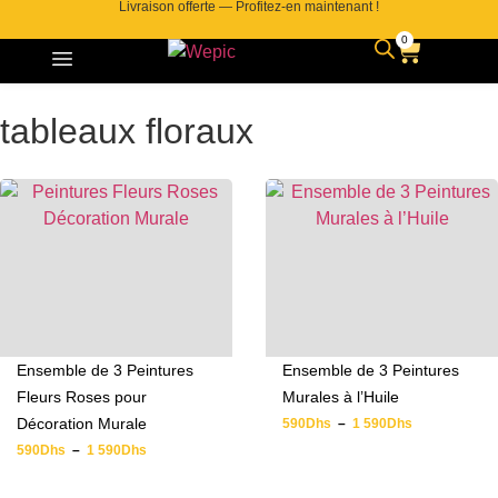
Livraison offerte — Profitez-en maintenant !
0
tableaux floraux
Ensemble de 3 Peintures
Ensemble de 3 Peintures
Fleurs Roses pour
Murales à l’Huile
Décoration Murale
590
Dhs
–
1 590
Dhs
590
Dhs
–
1 590
Dhs