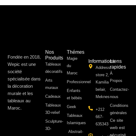
Nos
Thémes
Fondée en 2018,
Produits
Magie
Informations
Liens
Wepic est une
Tableaux
du
rapides
Address:
société
décoratifs
Maroc
À
store 2,
spécialisée dans
Arts
Propos ​
Professionnel
Kamilia
la décoration
muraux
belair,
Contactez-
Enfants
murale et les
Cadeaux
Meknes
nous
et bébés
tableaux au
Tableaux
Conditions
Geek
Maroc.
+212
3D-relief
générales
Tableaux
667-
Ce site
Sculpture-
Islamiques
635343
web est
3D-
Abstrait-
sécurisé