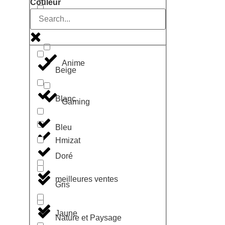
Couleur
Geek
Anime
Beige
Blanc
Gaming
Bleu
Hmizat
Doré
meilleures ventes
Gris
Jaune
Nature et Paysage