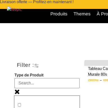
Livraison offerte — Profitez-en maintenant !
Produits
Themes
À Pro
Filter :
Tableau Ca
Murale 80s 
Type de Produit
290
Dhs
–
69