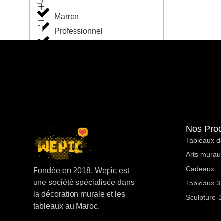
Marron
Professionnel
Noir
Cabinet Medical
Orange
Rose
Café Restaurant
Nos Prod
Rouge
Tableaux d
Entreprise
Arts murau
Terracota
Cadeaux
Fondée en 2018, Wepic est
une société spécialisée dans
Motivation
Tableaux 3D
Vert
la décoration murale et les
Sculpture-
tableaux au Maroc.
profession libérale