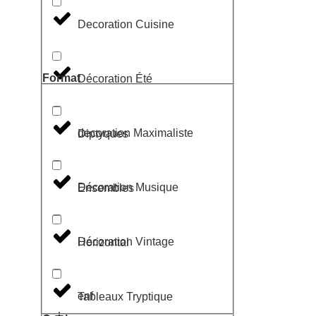
Decoration Cuisine
Format
Décoration Été
decoration Maximaliste
Diptyques
Décoration Musique
Ensembles
Décoration Vintage
Horizontal
enf
Tableaux Tryptique