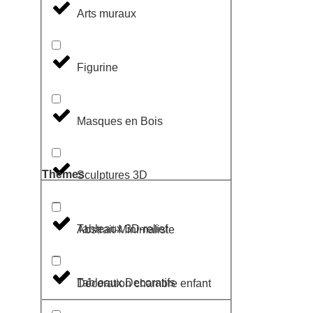
Arts muraux
Figurine
Masques en Bois
Themes
Sculptures 3D
Tableaux 3D-relief
Abstrait-Minimaliste
Tableaux Decoratifs
Décoration chambre enfant