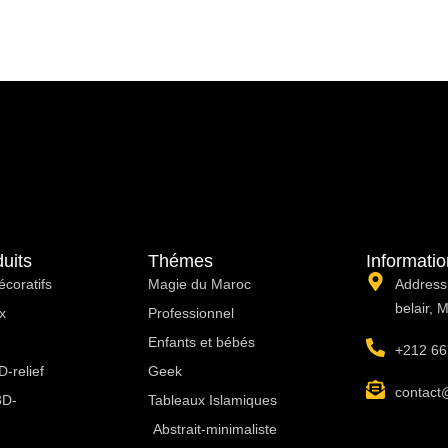
uits
Thémes
Informati
écoratifs
Magie du Maroc
Address:
belair, 
x
Professionnel
Enfants et bébés
+212 66
-relief
Geek
contact
3D-
Tableaux Islamiques
Abstrait-minimaliste