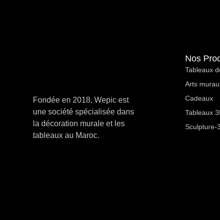
Orange
Rose
Café Restaurant
Nos Prod
Rouge
Tableaux d
Entreprise
Arts murau
Terracota
Cadeaux
Fondée en 2018, Wepic est
une société spécialisée dans
Motivation
Tableaux 3D
Vert
la décoration murale et les
Sculpture-
tableaux au Maroc.
profession libérale
Salon De Coiffure