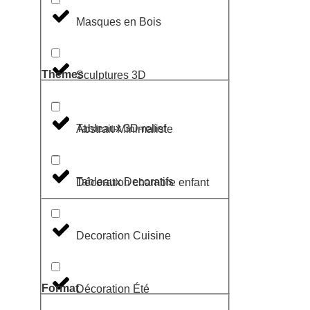
Masques en Bois
Themes
Sculptures 3D
Tableaux 3D-relief
Abstrait-Minimaliste
Tableaux Decoratifs
Décoration chambre enfant
Decoration Cuisine
Format
Décoration Été