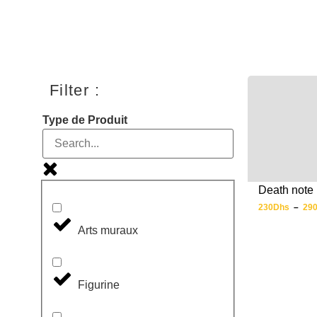
Filter :
Type de Produit
Death note 
230
Dhs
–
29
Arts muraux
Figurine