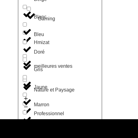
Blanc
Gaming
Bleu
Hmizat
Doré
meilleures ventes
Gris
Jaune
Nature et Paysage
Marron
Professionnel
Noir
Cabinet Medical