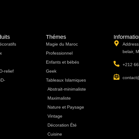
uits
Thémes
Informati
écoratifs
Magie du Maroc
Address:
belair, 
x
Professionnel
Enfants et bébés
+212 66
-relief
Geek
contact
3D-
Tableaux Islamiques
Abstrait-minimaliste
Maximaliste
Nature et Paysage
Vintage
Décoration Été
Cuisine