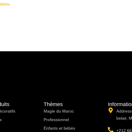
90
Dhs
uits
Thémes
Informati
écoratifs
Magie du Maroc
Address:
belair, 
x
Professionnel
Enfants et bébés
+212 66