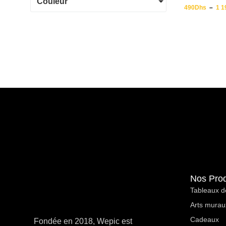
Couleur
490
Dhs
–
1 1
Nos Prod
Tableaux d
Arts murau
Cadeaux
Fondée en 2018, Wepic est