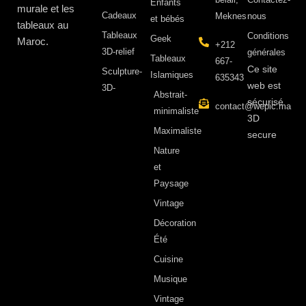
Enfants
murale et les
Cadeaux
Meknes
nous
et bébés
tableaux au
Tableaux
Conditions
Geek
Maroc.
+212
3D-relief
générales
Tableaux
667-
Ce site
Sculpture-
Islamiques
635343
web est
3D-
Abstrait-
sécurisé
contact@wepic.ma
minimaliste
3D
Maximaliste
secure
Nature
et
Paysage
Vintage
Décoration
Été
Cuisine
Musique
Vintage