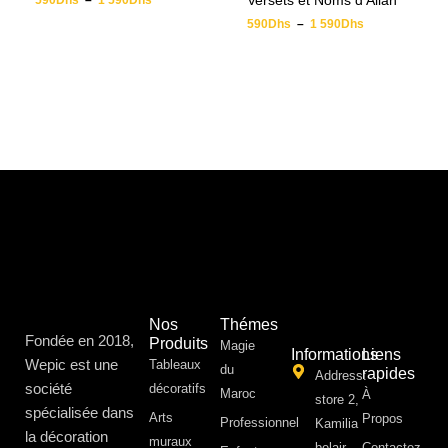
Versets et Noms d’Allah
590
Dhs
–
1 590
Dhs
590
Dhs
–
1 590
Dhs
Nos
Thémes
Fondée en 2018,
Produits
Magie
Informations
Liens
Wepic est une
Tableaux
du
rapides
Address:
société
décoratifs
Maroc
À
store 2,
spécialisée dans
Arts
Propos ​
Professionnel
Kamilia
la décoration
muraux
belair,
Contactez-