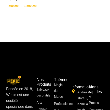
Lotus
590
Dhs
–
1 590
Dhs
Nos
Thémes
Produits
Magie
Informations
Liens
Fondée en 2018,
Tableaux
du
rapides
Address:
Wepic est une
décoratifs
Maroc
À
store 2,
société
Arts
Propos ​
Professionnel
Kamilia
spécialisée dans
muraux
belair,
Contactez-