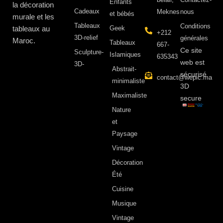
Enfants
la décoration
Cadeaux
Meknes
nous
et bébés
murale et les
Tableaux
Conditions
tableaux au
Geek
+212
3D-relief
générales
Maroc.
Tableaux
667-
Ce site
Sculpture-
Islamiques
635343
web est
3D-
Abstrait-
sécurisé
contact@wepic.ma
minimaliste
3D
Maximaliste
secure
Nature
et
Paysage
Vintage
Décoration
Été
Cuisine
Musique
Vintage