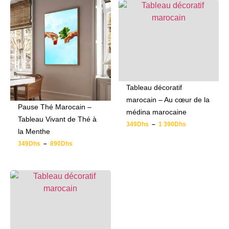
Tableau décoratif
marocain – Au cœur de la
Pause Thé Marocain –
médina marocaine
Tableau Vivant de Thé à
349
Dhs
–
1 390
Dhs
la Menthe
349
Dhs
–
890
Dhs