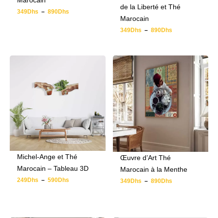
Marocain
de la Liberté et Thé
349
Dhs
–
890
Dhs
Marocain
349
Dhs
–
890
Dhs
Michel-Ange et Thé
Œuvre d’Art Thé
Marocain – Tableau 3D
Marocain à la Menthe
249
Dhs
–
590
Dhs
349
Dhs
–
890
Dhs