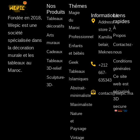
Nos
Thémes
Produits
Magie
Informations
Liens
Fondée en 2018,
Tableaux
du
rapides
Address:
Wepic est une
décoratifs
Maroc
À
store 2,
société
Arts
Propos ​
Professionnel
Kamilia
spécialisée dans
muraux
belair,
Contactez-
Enfants
la décoration
Cadeaux
Meknes
nous
et bébés
murale et les
Tableaux
Conditions
tableaux au
Geek
+212
3D-relief
générales
Maroc.
Tableaux
667-
Ce site
Sculpture-
Islamiques
635343
web est
3D-
Abstrait-
sécurisé
contact@wepic.ma
minimaliste
3D
Maximaliste
secure
Nature
et
Paysage
Vintage