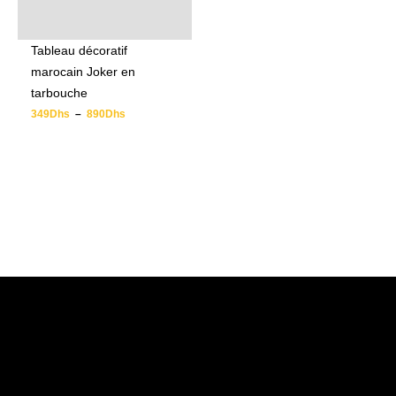
Tableau décoratif
marocain Joker en
tarbouche
349
Dhs
–
890
Dhs