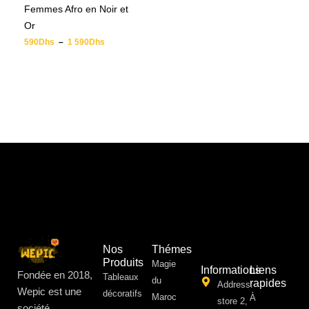
Femmes Afro en Noir et
Or
590
Dhs
–
1 590
Dhs
Nos
Thémes
Produits
Magie
Informations
Liens
Fondée en 2018,
Tableaux
du
rapides
Address:
Wepic est une
décoratifs
Maroc
À
store 2,
société