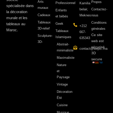
Arts
Propos ​
Professionnel
Kamilia
spécialisée dans
muraux
belair,
Contactez-
Enfants
la décoration
Cadeaux
Meknes
nous
et bébés
murale et les
Tableaux
Conditions
tableaux au
Geek
+212
3D-relief
générales
Maroc.
Tableaux
667-
Ce site
Sculpture-
Islamiques
635343
web est
3D-
Abstrait-
sécurisé
contact@wepic.ma
minimaliste
3D
Maximaliste
secure
Nature
et
Paysage
Vintage
Décoration
Été
Cuisine
Musique