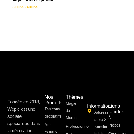
Élégance et Originalité
350
Dhs
240
Dhs
Nos
Thémes
Fondée en 2018,
Produits
Magie
Informations
Liens
Wepic est une
Tableaux
du
rapides
Address:
société
décoratifs
Maroc
À
store 2,
spécialisée dans
Arts
Propos ​
Professionnel
Kamilia
la décoration
muraux
belair,
Contactez-