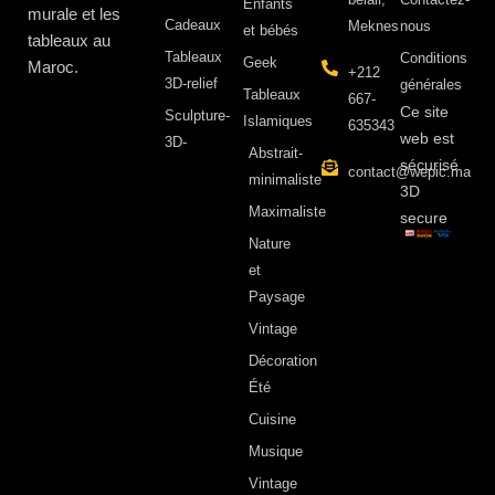
Enfants
murale et les
Cadeaux
Meknes
nous
et bébés
tableaux au
Tableaux
Conditions
Geek
Maroc.
+212
3D-relief
générales
Tableaux
667-
Ce site
Sculpture-
Islamiques
635343
web est
3D-
Abstrait-
sécurisé
contact@wepic.ma
minimaliste
3D
Maximaliste
secure
Nature
et
Paysage
Vintage
Décoration
Été
Cuisine
Musique
Vintage