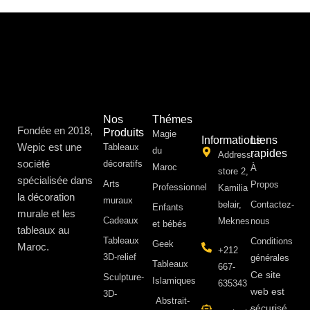
Nos
Thémes
Fondée en 2018,
Produits
Magie
Informations
Liens
Wepic est une
Tableaux
du
rapides
Address:
société
décoratifs
Maroc
À
store 2,
spécialisée dans
Arts
Propos ​
Professionnel
Kamilia
la décoration
muraux
belair,
Contactez-
Enfants
murale et les
Cadeaux
Meknes
nous
et bébés
tableaux au
Tableaux
Conditions
Geek
Maroc.
+212
3D-relief
générales
Tableaux
667-
Ce site
Sculpture-
Islamiques
635343
web est
3D-
Abstrait-
sécurisé