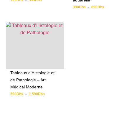
aquarelle
199
Dhs
–
399
Dhs
390
Dhs
–
890
Dhs
Tableaux d’Histologie et
de Pathologie – Art
Médical Moderne
590
Dhs
–
1 590
Dhs