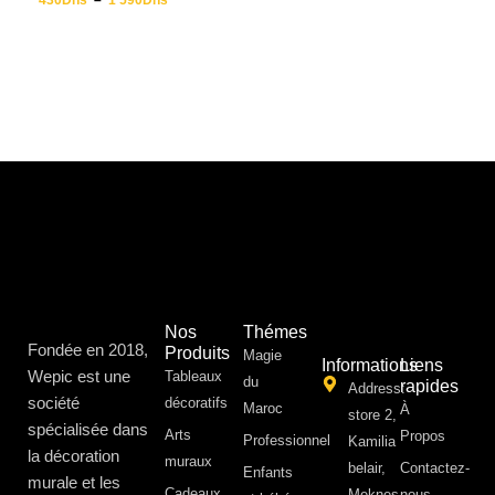
430
Dhs
–
1 590
Dhs
Nos
Thémes
Fondée en 2018,
Produits
Magie
Informations
Liens
Wepic est une
Tableaux
du
rapides
Address:
société
décoratifs
Maroc
À
store 2,
spécialisée dans
Arts
Propos ​
Professionnel
Kamilia
la décoration
muraux
belair,
Contactez-
Enfants
murale et les
Cadeaux
Meknes
nous