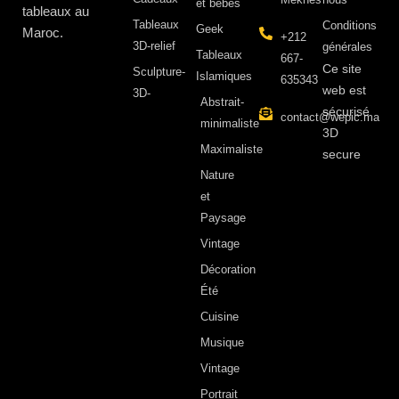
et bébés
tableaux au
Tableaux
Conditions
Geek
Maroc.
+212
3D-relief
générales
Tableaux
667-
Ce site
Sculpture-
Islamiques
635343
web est
3D-
Abstrait-
sécurisé
contact@wepic.ma
minimaliste
3D
Maximaliste
secure
Nature
et
Paysage
Vintage
Décoration
Été
Cuisine
Musique
Vintage
Portrait