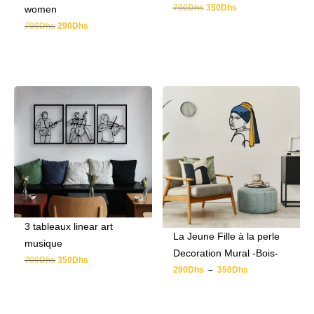
700
Dhs
350
Dhs
women
700
Dhs
290
Dhs
3 tableaux linear art
La Jeune Fille à la perle
musique
Decoration Mural -Bois-
700
Dhs
350
Dhs
290
Dhs
–
350
Dhs