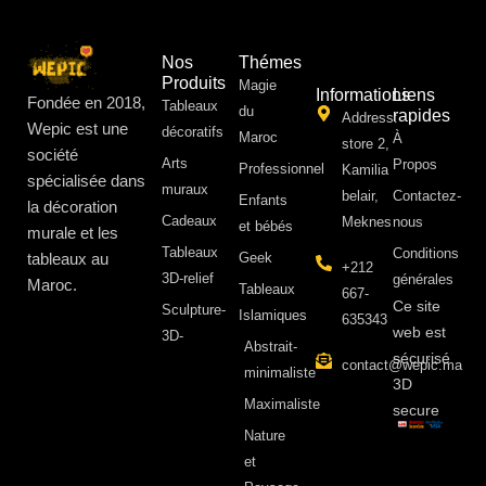
Nos
Thémes
Produits
Magie
Informations
Liens
Fondée en 2018,
Tableaux
du
rapides
Address:
Wepic est une
décoratifs
Maroc
À
store 2,
société
Arts
Propos ​
Professionnel
Kamilia
spécialisée dans
muraux
belair,
Contactez-
Enfants
la décoration
Cadeaux
Meknes
nous
et bébés
murale et les
Tableaux
Conditions
tableaux au
Geek
+212
3D-relief
générales
Maroc.
Tableaux
667-
Ce site
Sculpture-
Islamiques
635343
web est
3D-
Abstrait-
sécurisé
contact@wepic.ma
minimaliste
3D
Maximaliste
secure
Nature
et