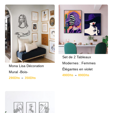
Set de 2 Tableaux
Modernes : Femmes
Mona Lisa Décoration
Élégantes en violet
Mural -Bois-
490
Dhs
–
890
Dhs
290
Dhs
–
350
Dhs