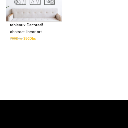
tableaux Decoratif
abstract linear art
700
Dhs
350
Dhs