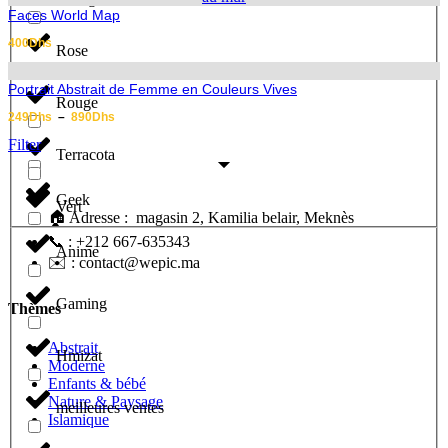
à
Faces World Map
289Dhs
400
Dhs
Rose
Portrait Abstrait de Femme en Couleurs Vives
Rouge
Plage
249
Dhs
–
890
Dhs
de
Filter
prix :
Terracota
249Dhs
à
890Dhs
Geek
Vert
🏠 Adresse : magasin 2, Kamilia belair, Meknès
📞 : +212 667-635343
Anime
✉️ : contact@wepic.ma
Gaming
Thèmes
Abstrait
Hmizat
Moderne
Enfants & bébé
Nature & Paysage
meilleures ventes
Islamique