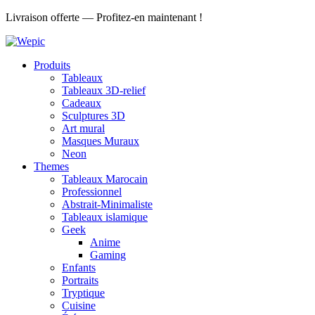
Aller
Livraison offerte — Profitez-en maintenant !
au
contenu
Produits
Tableaux
Tableaux 3D-relief
Cadeaux
Sculptures 3D
Art mural
Masques Muraux
Neon
Themes
Tableaux Marocain
Professionnel
Abstrait-Minimaliste
Tableaux islamique
Geek
Anime
Gaming
Enfants
Portraits
Tryptique
Cuisine