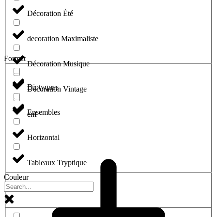
Décoration Été
decoration Maximaliste
Format
Décoration Musique
Diptyques
Décoration Vintage
Ensembles
enf
Horizontal
Tableaux Tryptique
Couleur