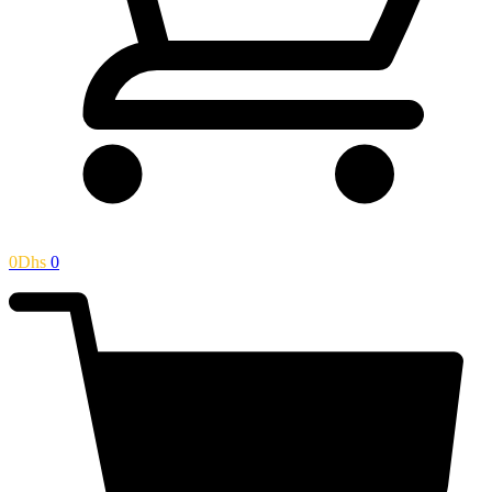
0
Dhs
0