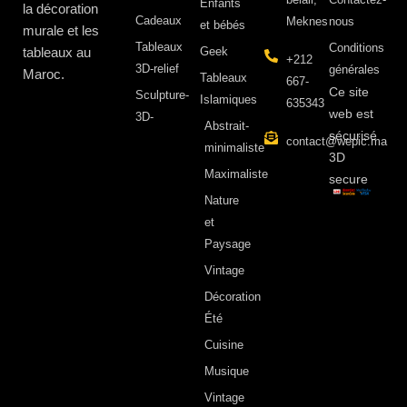
Enfants
la décoration
Cadeaux
Meknes
nous
et bébés
murale et les
Tableaux
Conditions
tableaux au
Geek
+212
3D-relief
générales
Maroc.
Tableaux
667-
Ce site
Sculpture-
Islamiques
635343
web est
3D-
Abstrait-
sécurisé
contact@wepic.ma
minimaliste
3D
Maximaliste
secure
Nature
et
Paysage
Vintage
Décoration
Été
Cuisine
Musique
Vintage