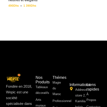
neutres et élégants
490
Dhs
–
1 390
Dhs
Nos
Thémes
Produits
Magie
Informations
Liens
Fondée en 2018,
Tableaux
du
rapides
Address:
Wepic est une
décoratifs
Maroc
À
store 2,
société
Arts
Propos ​
Professionnel
Kamilia
spécialisée dans
muraux
belair,
Contactez-