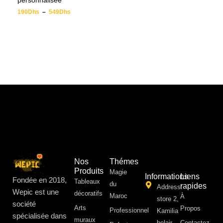
personnalisée
190
Dhs
–
549
Dhs
Nos
Thémes
Produits
Magie
Informations
Liens
Fondée en 2018,
Tableaux
du
rapides
Address:
Wepic est une
décoratifs
Maroc
À
store 2,
société
Arts
Propos ​
Professionnel
Kamilia
spécialisée dans
muraux
belair,
Contactez-