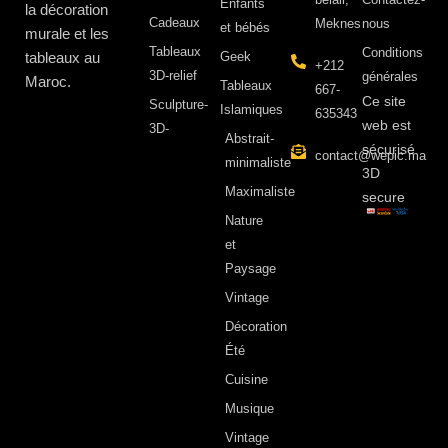
Enfants
la décoration
Cadeaux
Meknes
nous
et bébés
murale et les
Tableaux
Conditions
tableaux au
Geek
+212
3D-relief
générales
Maroc.
Tableaux
667-
Ce site
Sculpture-
Islamiques
635343
web est
3D-
Abstrait-
sécurisé
contact@wepic.ma
minimaliste
3D
Maximaliste
secure
Nature
et
Paysage
Vintage
Décoration
Été
Cuisine
Musique
Vintage