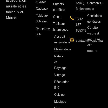
la décoration
muraux
belair,
Contactez-
Enfants
murale et les
Cadeaux
Meknes
nous
et bébés
tableaux au
Tableaux
Conditions
Geek
Maroc.
+212
3D-relief
générales
Tableaux
667-
Ce site
Sculpture-
Islamiques
635343
web est
3D-
Abstrait-
sécurisé
contact@wepic.ma
minimaliste
3D
Maximaliste
secure
Nature
et
Paysage
Vintage
Décoration
Été
Cuisine
Musique