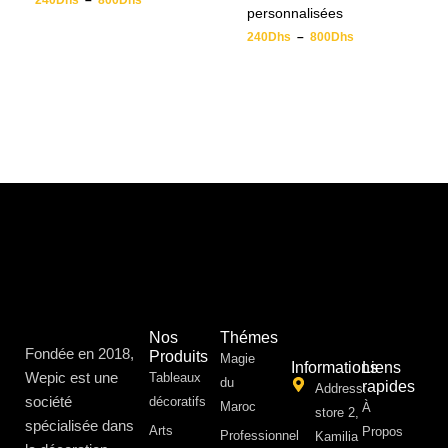
240
Dhs
–
800
Dhs
personnalisées
240
Dhs
–
800
Dhs
Nos
Thémes
Fondée en 2018,
Produits
Magie
Informations
Liens
Wepic est une
Tableaux
du
rapides
Address:
société
décoratifs
Maroc
À
store 2,
spécialisée dans
Arts
Propos ​
Professionnel
Kamilia