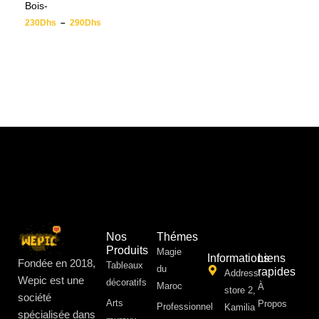
Bois-
230
Dhs
–
290
Dhs
Nos
Thémes
Produits
Magie
Informations
Liens
Fondée en 2018,
Tableaux
du
rapides
Address:
Wepic est une
décoratifs
Maroc
À
store 2,
société
Arts
Propos ​
Professionnel
Kamilia
spécialisée dans