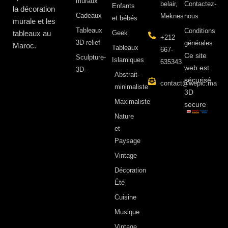
muraux
belair,
Contactez-
Enfants
la décoration
Cadeaux
Meknes
nous
et bébés
murale et les
Tableaux
Conditions
tableaux au
Geek
+212
3D-relief
générales
Maroc.
Tableaux
667-
Ce site
Sculpture-
Islamiques
635343
web est
3D-
Abstrait-
sécurisé
contact@wepic.ma
minimaliste
3D
Maximaliste
secure
Nature
et
Paysage
Vintage
Décoration
Été
Cuisine
Musique
Vintage