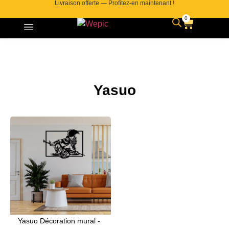
Livraison offerte — Profitez-en maintenant !
0
Yasuo
Yasuo Décoration mural -