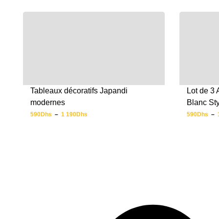
Tableaux décoratifs Japandi
Lot de 3 
modernes
Blanc St
590
Dhs
–
1 190
Dhs
590
Dhs
–