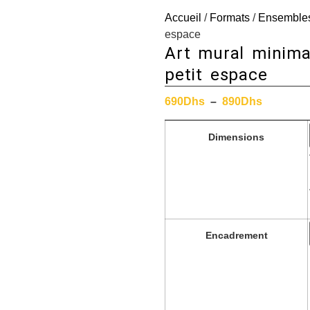
Accueil
/
Formats
/
Ensemble
espace
Art mural minima
petit espace
690
Dhs
–
890
Dhs
Dimensions
Encadrement