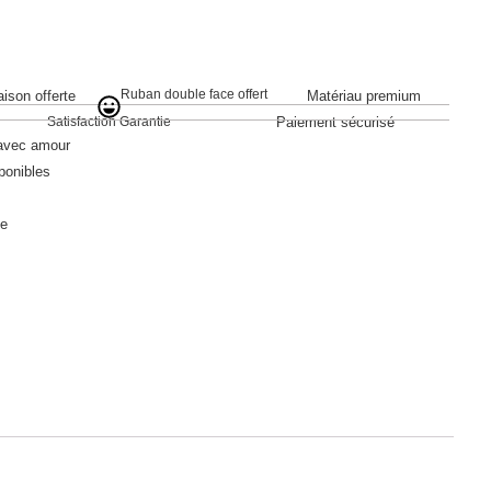
Ruban double face offert
aison offerte
Matériau premium
Satisfaction Garantie
Paiement sécurisé
 avec amour
ponibles
le