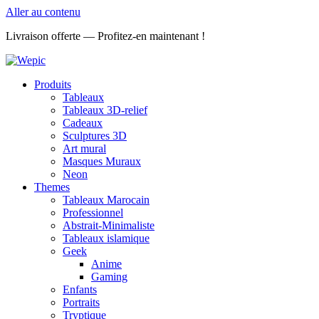
Aller au contenu
Livraison offerte — Profitez-en maintenant !
Produits
Tableaux
Tableaux 3D-relief
Cadeaux
Sculptures 3D
Art mural
Masques Muraux
Neon
Themes
Tableaux Marocain
Professionnel
Abstrait-Minimaliste
Tableaux islamique
Geek
Anime
Gaming
Enfants
Portraits
Tryptique