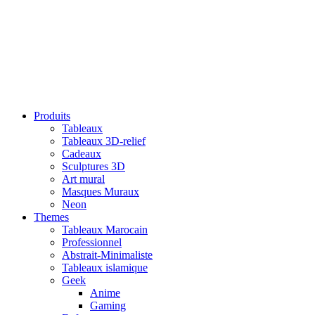
Produits
Tableaux
Tableaux 3D-relief
Cadeaux
Sculptures 3D
Art mural
Masques Muraux
Neon
Themes
Tableaux Marocain
Professionnel
Abstrait-Minimaliste
Tableaux islamique
Geek
Anime
Gaming