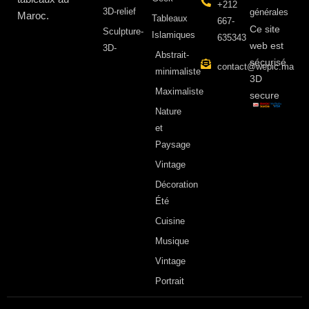
+212
3D-relief
générales
Maroc.
Tableaux
667-
Ce site
Sculpture-
Islamiques
635343
web est
3D-
Abstrait-
sécurisé
contact@wepic.ma
minimaliste
3D
Maximaliste
secure
Nature
et
Paysage
Vintage
Décoration
Été
Cuisine
Musique
Vintage
Portrait