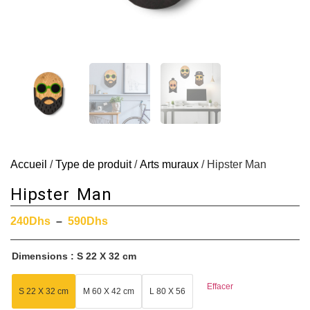
Accueil
/
Type de produit
/
Arts muraux
/ Hipster Man
Hipster Man
240
Dhs
–
590
Dhs
Dimensions
S 22 X 32 cm
Effacer
S 22 X 32 cm
M 60 X 42 cm
L 80 X 56