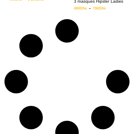
3 masques Hipster Ladies
490
Dhs
–
790
Dhs