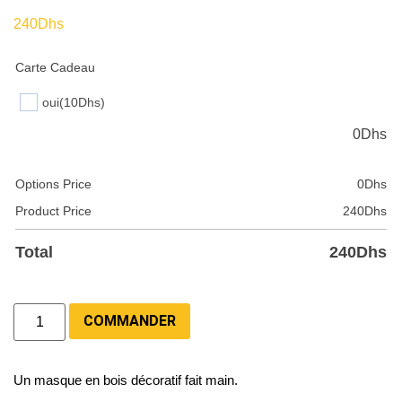
240
Dhs
Carte Cadeau
oui
(10Dhs)
0
Dhs
Options Price
0
Dhs
Product Price
240
Dhs
Total
240
Dhs
COMMANDER
Un masque en bois décoratif fait main.