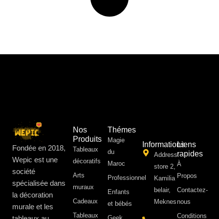
Nos
Thémes
Produits
Magie
Informations
Liens
Fondée en 2018,
Tableaux
du
rapides
Address:
Wepic est une
décoratifs
Maroc
À
store 2,
société
Arts
Propos ​
Professionnel
Kamilia
spécialisée dans
muraux
belair,
Contactez-
Enfants
la décoration
Cadeaux
Meknes
nous
et bébés
murale et les
Tableaux
Conditions
tableaux au
Geek