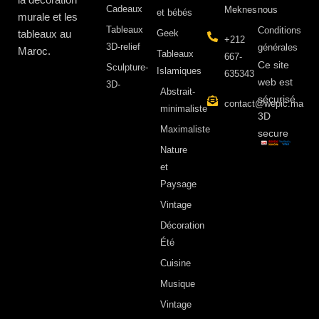
Cadeaux
Meknes
nous
et bébés
murale et les
Tableaux
Conditions
tableaux au
Geek
+212
3D-relief
générales
Maroc.
Tableaux
667-
Ce site
Sculpture-
Islamiques
635343
web est
3D-
Abstrait-
sécurisé
contact@wepic.ma
minimaliste
3D
Maximaliste
secure
Nature
et
Paysage
Vintage
Décoration
Été
Cuisine
Musique
Vintage