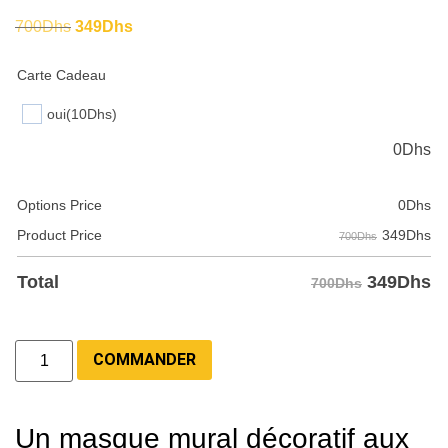
700
Dhs
349
Dhs
Carte Cadeau
oui
(10Dhs)
0
Dhs
Options Price
0
Dhs
349
Dhs
Product Price
700Dhs
349
Dhs
Total
700Dhs
COMMANDER
Un masque mural décoratif aux