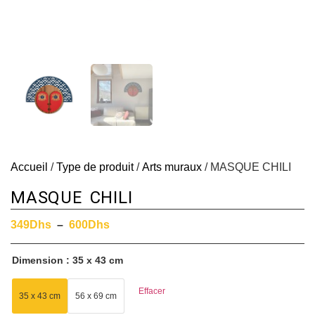
Accueil
/
Type de produit
/
Arts muraux
/ MASQUE CHILI
MASQUE CHILI
349
Dhs
–
600
Dhs
Dimension
35 x 43 cm
Effacer
35 x 43 cm
56 x 69 cm