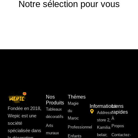
Notre sélection pour vous
Nos
Thémes
Produits
Magie
Informations
Liens
Fondée en 2018,
Tableaux
du
rapides
Address:
Wepic est une
décoratifs
Maroc
À
store 2,
société
Arts
Propos ​
Professionnel
Kamilia
spécialisée dans
muraux
belair,
Contactez-
Enfants
la décoration