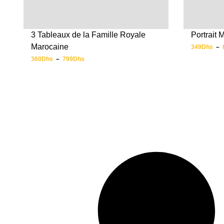
Portrait
3 Tableaux de la Famille Royale
Marocaine
349
Dhs
–
360
Dhs
–
799
Dhs