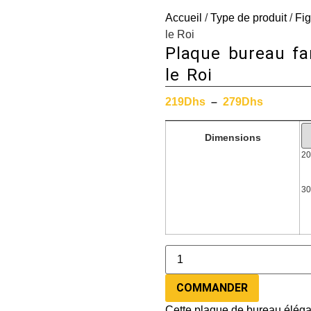
Accueil
/
Type de produit
/
Fig
le Roi
Plaque bureau fa
le Roi
219
Dhs
–
279
Dhs
Dimensions
20
30
COMMANDER
Cette plaque de bureau éléga