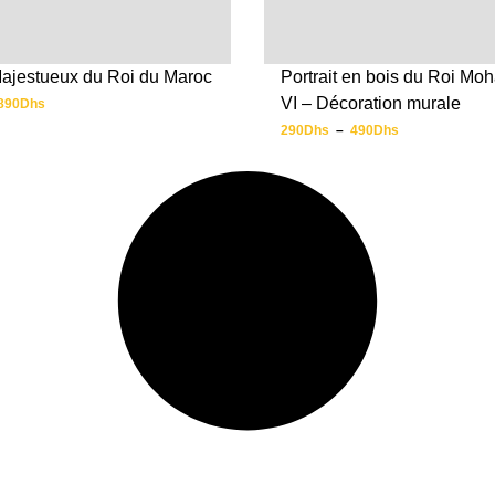
 Majestueux du Roi du Maroc
Portrait en bois du Roi M
VI – Décoration murale
890
Dhs
290
Dhs
–
490
Dhs