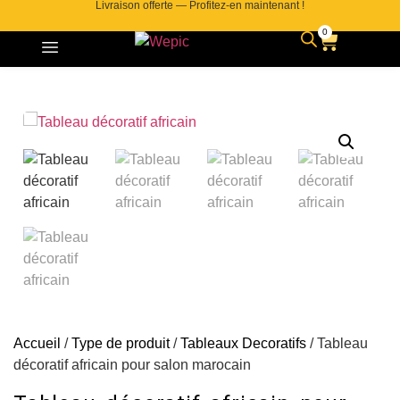
Livraison offerte — Profitez-en maintenant !
0
Contactez-nous
Accueil
/
Type de produit
/
Tableaux Decoratifs
/ Tableau
décoratif africain pour salon marocain