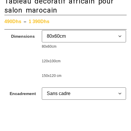
Tableau décoratif africain pour
salon marocain
490
Dhs
–
1 390
Dhs
Dimensions
80x60cm
120x100cm
150x120 cm
Encadrement