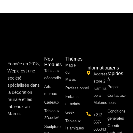
Nos
Thémes
Fondée en 2018,
Produits
Magie
Informations
Liens
Wepic est une
Tableaux
du
rapides
Address:
société
décoratifs
Maroc
À
store 2,
spécialisée dans
Arts
Propos ​
Professionnel
Kamilia
la décoration
muraux
belair,
Contactez-
Enfants
murale et les
Cadeaux
Meknes
nous
et bébés
tableaux au
Tableaux
Conditions
Geek
Maroc.
+212
3D-relief
générales
Tableaux
667-
Ce site
Sculpture-
Islamiques
635343
web est