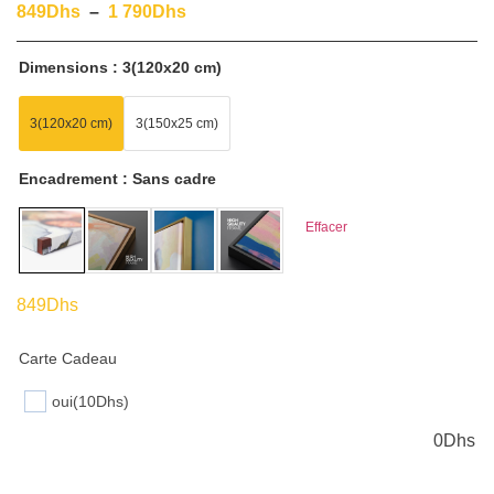
849
Dhs
–
1 790
Dhs
Dimensions
3(120x20 cm)
3(120x20 cm)
3(150x25 cm)
Encadrement
Sans cadre
Effacer
849
Dhs
Carte Cadeau
oui
(10Dhs)
0
Dhs