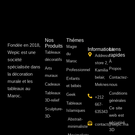
Nos
Thémes
Fondée en 2018,
Produits
Magie
Informations
Liens
Wepic est une
Tableaux
du
rapides
Address:
société
décoratifs
Maroc
À
store 2,
spécialisée dans
Arts
Propos ​
Professionnel
Kamilia
la décoration
muraux
belair,
Contactez-
Enfants
murale et les
Cadeaux
Meknes
nous
et bébés
tableaux au
Tableaux
Conditions
Geek
Maroc.
+212
3D-relief
générales
Tableaux
667-
Ce site
Sculpture-
Islamiques
635343
web est
3D-
Abstrait-
sécurisé
contact@wepic.ma
minimaliste
3D